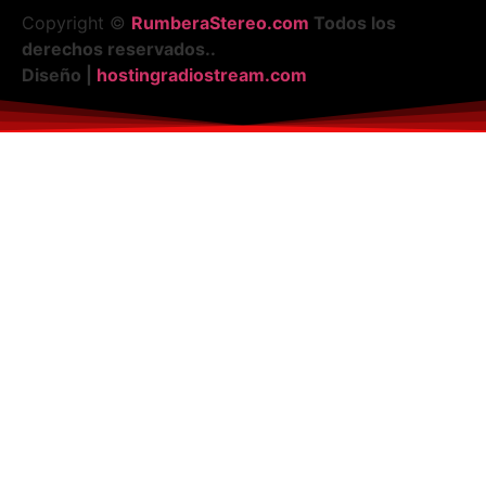
Copyright ©
RumberaStereo.com
Todos los
derechos reservados..
Diseño |
hostingradiostream.com