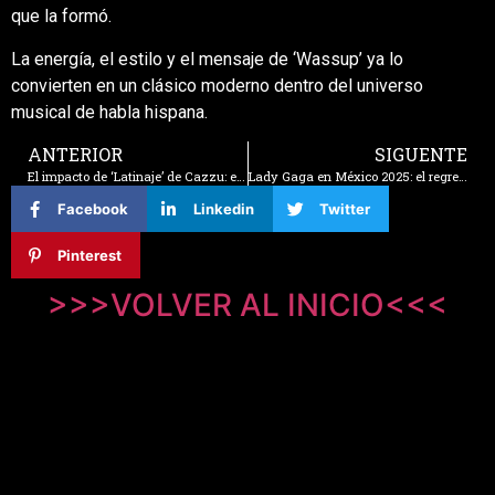
que la formó.
La energía, el estilo y el mensaje de ‘Wassup’ ya lo
convierten en un clásico moderno dentro del universo
musical de habla hispana.
ANTERIOR
SIGUENTE
El impacto de ‘Latinaje’ de Cazzu: el nuevo éxito elegido por los fans
Lady Gaga en México 2025: el regreso triunfal que desató el divino caos y emocionó a sus fans
Facebook
Linkedin
Twitter
Pinterest
>>>VOLVER AL INICIO<<<