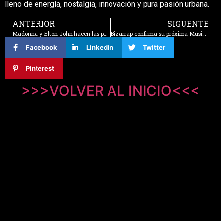
lleno de energía, nostalgia, innovación y pura pasión urbana.
ANTERIOR
SIGUENTE
Madonna y Elton John hacen las paces en 2025: «Hemos depuesto las armas»
Bizarrap confirma su próxima Music Session con un rapero de renombre en EE.UU
Facebook
Linkedin
Twitter
Pinterest
>>>VOLVER AL INICIO<<<