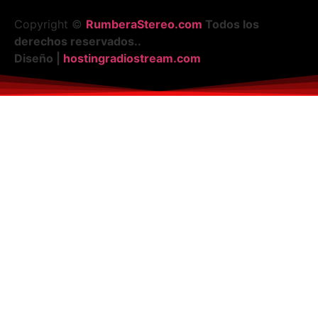
Copyright ©
RumberaStereo.com
Todos los
derechos reservados..
Diseño |
hostingradiostream.com