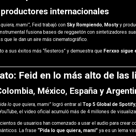
productores internacionales
 quiera, mami”
, Feid trabajó con
Sky Rompiendo
,
Mosty
y produ
 instrumental fusiona bases de reggaetón con sintetizadores suav
s que le dan un aire más cinematográfico.
to a sus éxitos más “fiesteros” y demuestra que
Ferxxo sigue 
o: Feid en lo más alto de las l
Colombia, México, España y Argenti
ida lo que quiera, mami”
logró entrar al
Top 5 Global de Spotify
ouTube, el video oficial acumuló más de 4 millones de visualizac
cientos de usuarios han comenzado a usar el audio para crear co
ánticos. La frase
“Pida lo que quiera, mami”
ya es un lema vira