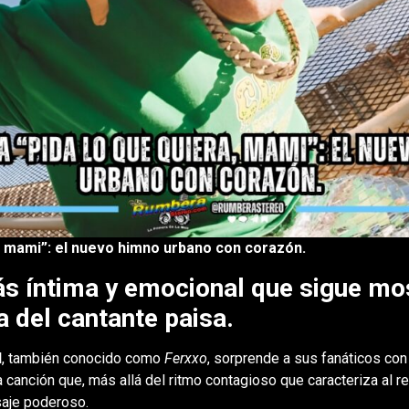
a, mami”: el nuevo himno urbano con corazón.
s íntima y emocional que sigue mo
a del cantante paisa.
d
, también conocido como
Ferxxo
, sorprende a sus fanáticos con
a canción que, más allá del ritmo contagioso que caracteriza al r
saje poderoso.