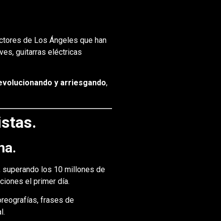
ctores de Los Ángeles que han
es, guitarras eléctricas
evolucionando y arriesgando
,
istas.
na.
, superando los 10 millones de
iones el primer día.
reografías, frases de
l.