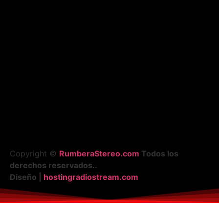
Copyright ©
RumberaStereo.com
Todos los
derechos reservados..
Diseño |
hostingradiostream.com