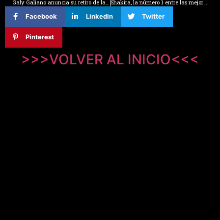
Galy Galiano anuncia su retiro de la música durante su presentación en el Festival Estéreo Picnic 2025
Shakira, la número 1 entre las mejores artistas femeninas del pop latino según Billboard
Facebook
Linkedin
Twitter
Pinterest
>>>VOLVER AL INICIO<<<